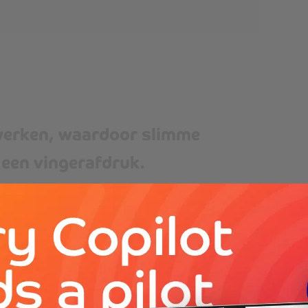
werken, waardoor slimme
 een vingerafdruk.