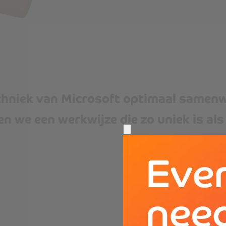
echniek van Microsoft optimaal samen
n we een werkwijze die zo uniek is als