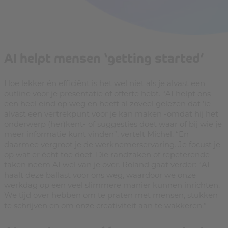
AI helpt mensen ‘getting started’
Hoe lekker én efficiënt is het wel niet als je alvast een
outline voor je presentatie of offerte hebt. “AI helpt ons
een heel eind op weg en heeft al zoveel gelezen dat ‘ie
alvast een vertrekpunt voor je kan maken -omdat hij het
onderwerp (her)kent- of suggesties doet waar of bij wie je
meer informatie kunt vinden”, vertelt Michel. “En
daarmee vergroot je de werknemerservaring. Je focust je
op wat er écht toe doet. Die randzaken of repeterende
taken neem AI wel van je over. Roland gaat verder: “AI
haalt deze ballast voor ons weg, waardoor we onze
werkdag op een veel slimmere manier kunnen inrichten.
We tijd over hebben om te praten met mensen, stukken
te schrijven en om onze creativiteit aan te wakkeren.”