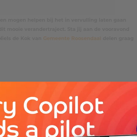
n mogen helpen bij het in vervulling laten gaan
 dit mooie verandertraject. Sta jij aan de vooravond
Niels de Kok van
Gemeente Roosendaal
delen graag
e dit traject gestart?