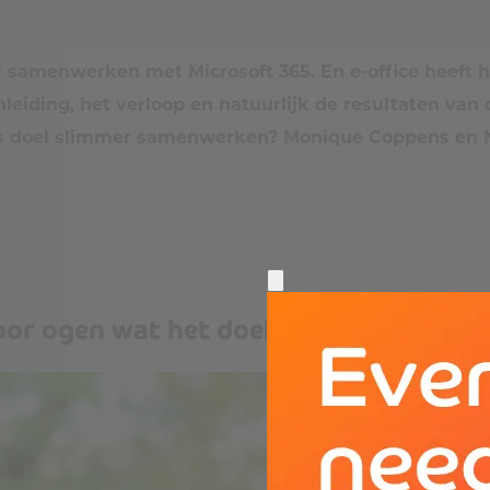
amenwerken met Microsoft 365. En e-office heeft he
anleiding, het verloop en natuurlijk de resultaten van
als doel slimmer samenwerken? Monique Coppens en 
oor ogen wat het doel is: waarom ben j