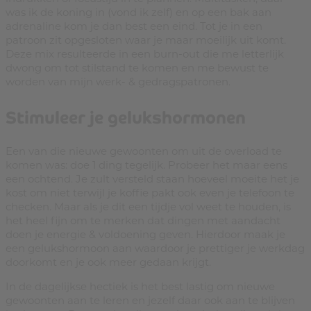
was ik de koning in (vond ik zelf) en op een bak aan
adrenaline kom je dan best een eind. Tot je in een
patroon zit opgesloten waar je maar moeilijk uit komt.
Deze mix resulteerde in een burn-out die me letterlijk
dwong om tot stilstand te komen en me bewust te
worden van mijn werk- & gedragspatronen.
Stimuleer je gelukshormonen
Een van die nieuwe gewoonten om uit de overload te
komen was: doe 1 ding tegelijk. Probeer het maar eens
een ochtend. Je zult versteld staan hoeveel moeite het je
kost om niet terwijl je koffie pakt ook even je telefoon te
checken. Maar als je dit een tijdje vol weet te houden, is
het heel fijn om te merken dat dingen met aandacht
doen je energie & voldoening geven. Hierdoor maak je
een gelukshormoon aan waardoor je prettiger je werkdag
doorkomt en je ook meer gedaan krijgt.
In de dagelijkse hectiek is het best lastig om nieuwe
gewoonten aan te leren en jezelf daar ook aan te blijven