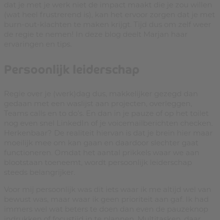
dat je met je werk niet de impact maakt die je zou willen
(wat heel frustrerend is), kan het ervoor zorgen dat je met
burn-out-klachten te maken krijgt. Tijd dus om zelf weer
de regie te nemen! In deze blog deelt Marjan haar
ervaringen en tips.
Persoonlijk leiderschap
Regie over je (werk)dag dus, makkelijker gezegd dan
gedaan met een waslijst aan projecten, overleggen,
Teams calls en to do’s. En dan in je pauze of op het toilet
nog even snel LinkedIn of je voicemailberichten checken.
Herkenbaar? De realiteit hiervan is dat je brein hier maar
moeilijk mee om kan gaan en daardoor slechter gaat
functioneren. Omdat het aantal prikkels waar we aan
blootstaan toeneemt, wordt persoonlijk leiderschap
steeds belangrijker.
Voor mij persoonlijk was dit iets waar ik me altijd wel van
bewust was, maar waar ik geen prioriteit aan gaf. Ik had
immers wel wat beters te doen dan even de pauzeknop
indrukken of focustijd in te plannen. Multitasken, daar