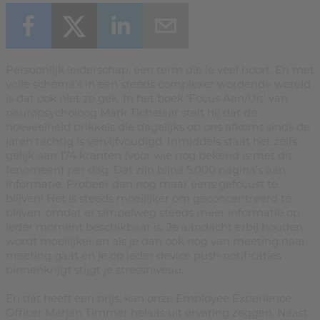
Persoonlijk leiderschap, een term die je veel hoort. En met
volle schema’s in een steeds complexer wordende wereld
is dat ook niet zo gek. In het boek ‘Focus Aan/Uit’ van
neuropsycholoog Mark Tichelaar stelt hij dat de
hoeveelheid prikkels die dagelijks op ons afkomt sinds de
jaren tachtig is vervijfvoudigd. Inmiddels staat het zelfs
gelijk aan 174 kranten (voor wie nog bekend is met dit
fenomeen) per dag. Dat zijn bijna 5.000 pagina’s aan
informatie. Probeer dan nog maar eens gefocust te
blijven! Het is steeds moeilijker om geconcentreerd te
blijven, omdat er simpelweg steeds meer informatie op
ieder moment beschikbaar is. Je aandacht erbij houden
wordt moeilijker en als je dan ook nog van meeting naar
meeting gaat en je op ieder device push notificaties
binnenkrijgt stijgt je stressniveau.
En dát heeft een prijs, kan onze Employee Experience
Officer Marjan Timmer helaas uit ervaring zeggen. Naast