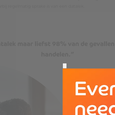
rbij regelmatig sprake is van een datalek.
datalek maar liefst 98% van de gevall
handelen.”