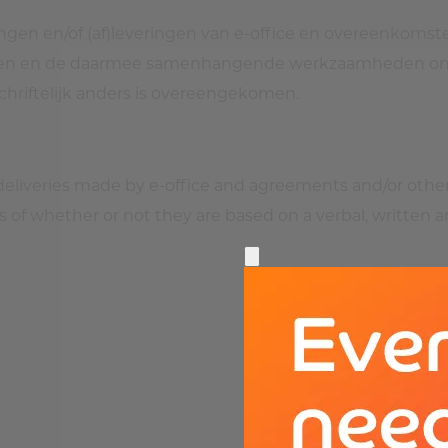
ngen en/of (af)leveringen van e-office en overeenkomst
ngen en de daarmee samenhangende werkzaamheden ongea
chriftelijk anders is overeengekomen.
r deliveries made by e-office and agreements and/or othe
ess of whether or not they are based on a verbal, writte