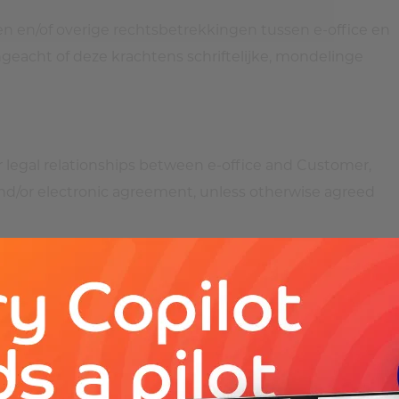
en en/of overige rechtsbetrekkingen tussen e-office en
cht of deze krachtens schriftelijke, mondelinge
r legal relationships between e-office and Customer,
n and/or electronic agreement, unless otherwise agreed