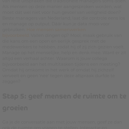
van felle uitspraken die traditionele managers soms doen.
Als mensen op deze manier aangesproken worden, wat
moet dát wel niet voor hun gevoel van veiligheid doen?
Beste managers van Nederland, laat die controle eens los
en manage op output. Dáár kun je data mooi voor
gebruiken.
Hoe mensen samenwerken
bijvoorbeeld.
Vallen dingen op? Mooi, maak gebruik van
die kans om een open en eerlijk gesprek met de
medewerkers te hebben, zodat hij of zij zich gezien voelt.
Manage op het menselijke, help en denk mee. Want er zit
altijd een verhaal achter. Waarom is jouw collega
bijvoorbeeld aan het multitasken tijdens een meeting?
Omdat hij omkomt in het werk of omdat hij zichzelf
verveelt en geen ‘nee’ tegen deze afspraak durfde te
zeggen?
Stap 5: geef mensen de ruimte om te
groeien
Ga je de conversatie aan met jouw mensen, geef ze dan
ook de ruimte om vragen te stellen. Interactie en