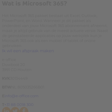
Wat is Microsoft 365?
Het Microsoft 365 pakket bestaat uit Excel, Outlook,
PowerPoint, en Word. Wanneer je dit pakket als
onderdeel van jouw Microsoft 365 abonnement afneemt,
maak je altijd gebruik van de meest actuele versie. Naast
de geïnstalleerde applicaties op jouw werkplek kun je
Microsoft 365 ook als een mobiel of tablet of online
gebruiken.
Ik wil een afspraak maken
e-office
Duwboot 20
3991 CD Houten
KVK
30134449
BTW
NL 805035266B01
E
info@e-office.com
T
+31 88 0018 300