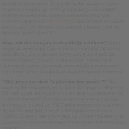
drastisch veranderen. De belofte is dat werkprocessen
efficiënter worden, je meer gedaan krijgt met minder
energie en prestaties worden verbeterd. Wow. We
kunnen Copilot voor
Microsoft 365
dus de hand schudden,
want ook hij zet mensen op de eerste plaats en laat ze
optimaal (samen)werken!
Maar wat dat voor jou in de praktijk betekent?
In het
dagelijks werk helpt Copilot jou als gebruiker bij tal van
opdrachten die je gedaan wil krijgen. Hierbij gaat de
manier waarop jij werkt in Word, Excel, PowerPoint,
Outlook of andere Microsoft-apps dus flink veranderen.
Ten goede! Want Copilot is dé assistent van de toekomst!
“Oké, maar hoe doet Copilot dat dan precies?”
Nou,
deze digitale assistent zet met kunstmatige intelligentie
(AI) vele grote taalmodellen in om je te ondersteunen bij
je dagelijkse werk. Door het geven van instructies, ook
prompts genaamd, geef jij Copilot opdrachten waarmee
hij aan de slag gaat voor je. Uiteindelijk combineert
Copilot de gevonden informatie uit de taalmodellen met
gegevens uit jouw organisatie om je zo van informatie te
voorzien.