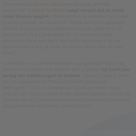
document te staren, niet wetende waar je moet
beginnen?
Copilot in Word
zorgt ervoor dat je nooit
meer blanco begint.
Writers-block is verleden tijd! Geef
Copilot gewoon de opdracht “Maak een twee-pagina’s
tellend projectvoorstel gebaseerd op de gegevens uit
[document X] en [werkblad Y]” en binnen enkele
seconden staat een basis aan tekst gebaseerd op de
stukken waarnaar je hebt verwezen. Kind kan de was
doen!
Is het stuk nu in één keer klaar voor gebruik? Vast niet.
Daarom is Copilot ook ‘slechts’ een copiloot:
hij heeft jou
nodig om beslissingen te maken.
Daarom geef je hem
de vervolgopdracht “Maak de derde paragraaf
beknopter”. O ja, en daarnaast “Maak de tekst meer
casual”. Vervolgens staat er een goede basis en kun jij de
puntjes op de i zetten om van een goed naar uitstekend
projectvoorstel te komen. Handig toch?