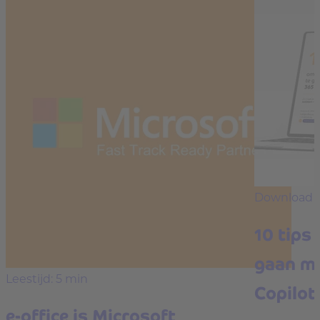
Download
10 tips
gaan me
Leestijd: 5 min
Copilot
e-office is Microsoft