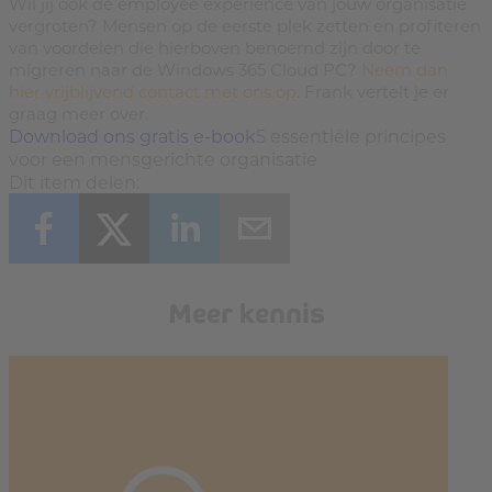
Wil jij ook de employee experience van jouw organisatie
vergroten? Mensen op de eerste plek zetten en profiteren
van voordelen die hierboven benoemd zijn door te
migreren naar de Windows 365 Cloud PC?
Neem dan
hier vrijblijvend contact met ons op
. Frank vertelt je er
graag meer over.
Download ons gratis e-book
5 essentiële principes
voor een mensgerichte organisatie
Dit item delen:
Meer kennis