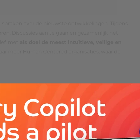
 spraken over de nieuwste ontwikkelingen. Tijdens
eren. Discussies aan te gaan en gezamenlijk het
ief, met
als doel de meest intuïtieve, veilige en
naar meer Human Centered organisaties, waar de
ndert.”