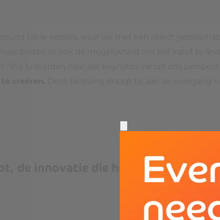
ound table-sessies, waar we met een select gezelschap
, maar boden ze ook de mogelijkheid om zelf input te lev
t. “We luisterden naar alle keynotes vanuit ons perspect
te creëren.
Deze beleving draagt bij aan de overgang 
ot, de innovatie die het speelveld vera