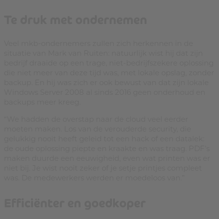
Te druk met ondernemen
Veel mkb-ondernemers zullen zich herkennen in de
situatie van Mark van Ruiten: natuurlijk wist hij dat zijn
bedrijf draaide op een trage, niet-bedrijfszekere oplossing
die niet meer van deze tijd was, met lokale opslag, zonder
backup. En hij was zich er ook bewust van dat zijn lokale
Windows Server 2008 al sinds 2016 geen onderhoud en
backups meer kreeg.
“We hadden de overstap naar de cloud veel eerder
moeten maken. Los van de verouderde security, die
gelukkig nooit heeft geleid tot een hack of een datalek:
de oude oplossing piepte en kraakte en was traag. PDF’s
maken duurde een eeuwigheid, even wat printen was er
niet bij. Je wist nooit zeker of je setje printjes compleet
was. De medewerkers werden er moedeloos van.”
Efficiënter en goedkoper