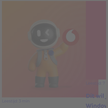
Leestijd: 7 
Dít wil 
Leestijd: 3 min
Window