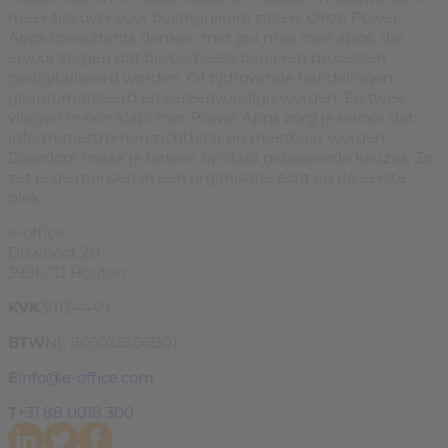
meer tijd over voor belangrijkere zaken. Onze Power
Apps consultants denken met jou mee over apps, die
ervoor zorgen dat bijvoorbeeld papieren processen
gedigitaliseerd worden. Of tijdrovende handelingen
geautomatiseerd en vereenvoudigd worden. En twee
vliegen in één klap: met Power Apps zorg je ervoor dat
informatiestromen zichtbaar en meetbaar worden.
Daardoor maak je betere, op data gebaseerde keuzes. Zo
zet je de mensen in een organisatie écht op de eerste
plek.
e-office
Duwboot 20
3991 CD Houten
KVK
30134449
BTW
NL 805035266B01
E
info@e-office.com
T
+31 88 0018 300