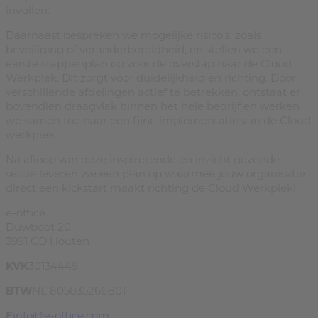
invullen.
Daarnaast bespreken we mogelijke risico’s, zoals
beveiliging of veranderbereidheid, en stellen we een
eerste stappenplan op voor de overstap naar de Cloud
Werkplek. Dit zorgt voor duidelijkheid en richting. Door
verschillende afdelingen actief te betrekken, ontstaat er
bovendien draagvlak binnen het hele bedrijf en werken
we samen toe naar een fijne implementatie van de Cloud
werkplek.
Na afloop van deze inspirerende en inzicht gevende
sessie leveren we een plan op waarmee jouw organisatie
direct een kickstart maakt richting de Cloud Werkplek!
e-office
Duwboot 20
3991 CD Houten
KVK
30134449
BTW
NL 805035266B01
E
info@e-office.com