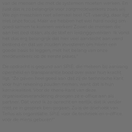
van de mensen die met de systemen moeten werken. En
juist dát is zo belangrijk voor zorgmedewerkers zoals wij.
We zijn misschien niet allemaal heel ICT-vaardig, daar ligt
niet onze focus. Maar we hebben het wel hard nodig om
goed samen te kunnen werken! Zowel de mensen die
aan het bed staan, als de staf en leidinggevenden. Ik vond
het dus erg belangrijk dat hier veel aandacht aan werd
besteed en dat we zouden investeren om hierin een
goede basis te leggen, met het belang van onze
medewerkers op de eerste plaats.”
De opdracht is gegund aan SPIE, die meteen bij aanvang
openheid en transparantie bood over waar hun kracht
ligt. “Ze gaven heel goed aan dat zij de technische kant
voor hun rekening zouden nemen, want dat is hun
kernkwaliteit. Voor de mens-kant van deze
organisatieverandering droegen ze e-office aan als
partner. Dat vond ik zo oprecht en eerlijk, dat ik verder
met ze in gesprek ben gegaan. Zo is de driehoek van
Tellus als organisatie, SPIE voor de techniek en e-office
voor de mens geboren!”