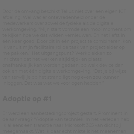
Door de omvang beschikt Tellus niet over een eigen ICT
afdeling. Wel was er ontevredenheid onder de
medewerkers over zowel de fysieke als de digitale
werkomgeving. “Mijn start vormde een mooi moment om
te kijken hoe we dat wilden vernieuwen. En het liefst in
één keer goed! Door dit in één project te combineren, kon
ik vanuit mijn facilitaire rol de taak van projectleider op
me pakken.” Het uitgangspunt? Werkplekken zo
inrichten dat het werken altijd tijd- en plaats
onafhankelijk kan worden gedaan, op welk device dan
ook en met één digitale werkomgeving. “Dat je bij wijze
van terwijl je op het strand ligt nog even zou kunnen
inloggen. Dat was wat we voor ogen hadden.”
Adoptie op #1
Er werd een aanbestedingsproject gestart. Prominent in
de aanvraag? “Adoptie van techniek. In het verleden heb
ik al eens een transitie naar Microsoft 365 van dichtbij
meegemaakt. Wat ik daar echt miste is het meenemen