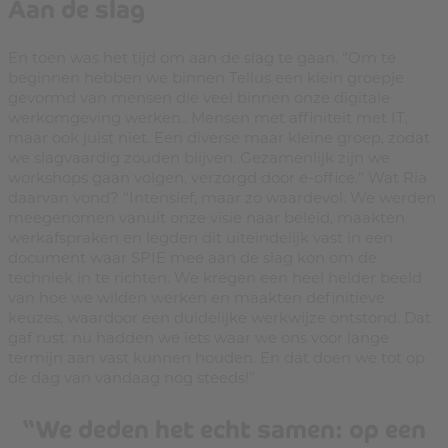
Aan de slag
En toen was het tijd om aan de slag te gaan. “Om te
beginnen hebben we binnen Tellus een klein groepje
gevormd van mensen die veel binnen onze digitale
werkomgeving werken.. Mensen met affiniteit met IT,
maar ook juist niet. Een diverse maar kleine groep, zodat
we slagvaardig zouden blijven. Gezamenlijk zijn we
workshops gaan volgen, verzorgd door e-office.” Wat Ria
daarvan vond? “Intensief, maar zo waardevol. We werden
meegenomen vanuit onze visie naar beleid, maakten
werkafspraken en legden dit uiteindelijk vast in een
document waar SPIE mee aan de slag kon om de
techniek in te richten. We kregen een heel helder beeld
van hoe we wilden werken en maakten definitieve
keuzes, waardoor een duidelijke werkwijze ontstond. Dat
gaf rust: nu hadden we iets waar we ons voor lange
termijn aan vast kunnen houden. En dat doen we tot op
de dag van vandaag nog steeds!”
“We deden het echt samen: op een