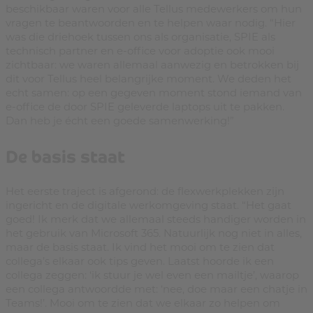
beschikbaar waren voor alle Tellus medewerkers om hun
vragen te beantwoorden en te helpen waar nodig. “Hier
was die driehoek tussen ons als organisatie, SPIE als
technisch partner en e-office voor adoptie ook mooi
zichtbaar: we waren allemaal aanwezig en betrokken bij
dit voor Tellus heel belangrijke moment. We deden het
echt samen: op een gegeven moment stond iemand van
e-office de door SPIE geleverde laptops uit te pakken.
Dan heb je écht een goede samenwerking!”
De basis staat
Het eerste traject is afgerond: de flexwerkplekken zijn
ingericht en de digitale werkomgeving staat. “Het gaat
goed! Ik merk dat we allemaal steeds handiger worden in
het gebruik van Microsoft 365. Natuurlijk nog niet in alles,
maar de basis staat. Ik vind het mooi om te zien dat
collega’s elkaar ook tips geven. Laatst hoorde ik een
collega zeggen: ‘ik stuur je wel even een mailtje’, waarop
een collega antwoordde met: ‘nee, doe maar een chatje in
Teams!’. Mooi om te zien dat we elkaar zo helpen om