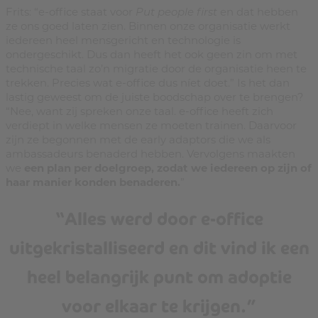
Frits: “e-office staat voor
Put people first
en dat hebben
ze ons goed laten zien. Binnen onze organisatie werkt
iedereen heel mensgericht en technologie is
ondergeschikt. Dus dan heeft het ook geen zin om met
technische taal zo’n migratie door de organisatie heen te
trekken. Precies wat e-office dus níet doet.” Is het dan
lastig geweest om de juiste boodschap over te brengen?
“Nee, want zij spreken onze taal. e-office heeft zich
verdiept in welke mensen ze moeten trainen. Daarvoor
zijn ze begonnen met de early adaptors die we als
ambassadeurs benaderd hebben. Vervolgens maakten
we
een plan per doelgroep, zodat we iedereen op zijn of
haar manier konden benaderen.
”
“Alles werd door e-office
uitgekristalliseerd en dit vind ik een
heel belangrijk punt om adoptie
voor elkaar te krijgen.”