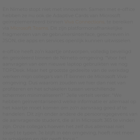
En Nimeto stopt niet met innoveren. Samen met e-office
hebben ze nu ook de Adaptive Cards van Microsoft
geïmplementeerd binnen
Viva Connections
, te bereiken
via
Microsoft Teams
. Dit zijn platformonafhankelijke
fragmenten van de gebruikersinterface, geschreven in
JSON, die apps en services openlijk kunnen uitwisselen.
e-office heeft zo’n kaartje ontworpen, volledig beveiligd
én geïsoleerd binnen de Nimeto-omgeving. “Voor het
aanvragen van een nieuwe laptop gebruikten we nog
TOPDesk. Maar het grootste gedeelte van de werkdag
werken mijn collega’s van IT binnen de Microsoft Viva-
omgeving. Dus waarom zouden we hier dan niet van
profiteren en het schakelen tussen verschillende
schermen minimaliseren?” Jelle vertelt verder: “We
hebben geïnventariseerd welke informatie er allemaal op
het kaartje moet komen om zo’n aanvraag goed af te
handelen. Dit zijn onder andere de persoonsgegevens van
de aanvragende student, die al in Microsoft 365 te vinden
zijn. Onze collega’s hoeven het zelf dus allemaal niet
(over) te typen. Je blijft in één omgeving, hoeft niet meer
te schakelen en dát geeft focus.”