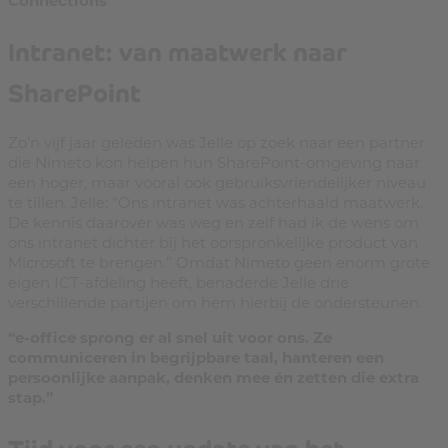
Intranet: van maatwerk naar
SharePoint
Zo’n vijf jaar geleden was Jelle op zoek naar een partner
die Nimeto kon helpen hun SharePoint-omgeving naar
een hoger, maar vooral ook gebruiksvriendelijker niveau
te tillen. Jelle: “Ons intranet was achterhaald maatwerk.
De kennis daarover was weg en zelf had ik de wens om
ons intranet dichter bij het oorspronkelijke product van
Microsoft te brengen.” Omdat Nimeto geen enorm grote
eigen ICT-afdeling heeft, benaderde Jelle drie
verschillende partijen om hem hierbij de ondersteunen.
“e-office sprong er al snel uit voor ons. Ze
communiceren in begrijpbare taal, hanteren een
persoonlijke aanpak, denken mee én zetten die extra
stap.”
Tijd voor een update van het