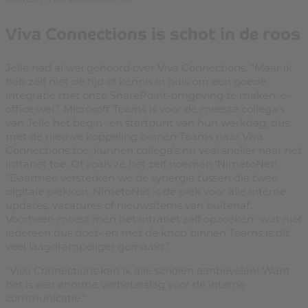
Viva Connections is schot in de roos
Jelle had al wel gehoord over Viva Connections. “Maar ik
heb zelf niet de tijd of kennis in huis om een goede
integratie met onze SharePoint-omgeving te maken. e-
office wel.” Microsoft Teams is voor de meeste collega’s
van Jelle het begin- en startpunt van hun werkdag, dus
met de nieuwe koppeling binnen Teams naar Viva
Connections toe, kunnen collega’s nu veel sneller naar het
intranet toe. Of zoals ze het zelf noemen ‘NimetoNet’.
“Daarmee versterken we de synergie tussen die twee
digitale plekken. NimetoNet is dé plek voor alle interne
updates, vacatures of nieuwsitems van buitenaf.
Voorheen moest men het intranet zelf opzoeken -wat niet
iedereen dus doet- en met de knop binnen Teams is dit
veel laagdrempeliger gemaakt.”
“Viva Connections kan ik alle scholen aanbevelen! Want
het is een enorme verbeterslag voor de interne
communicatie.”