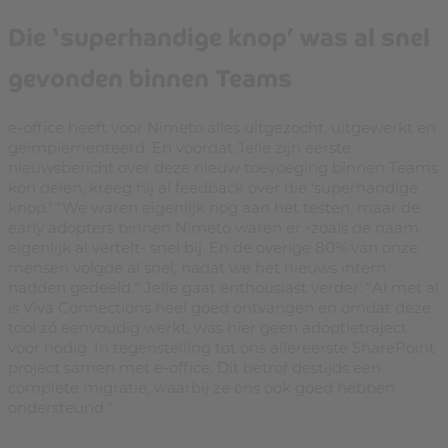
Die ‘superhandige knop’ was al snel
gevonden binnen Teams
e-office heeft voor Nimeto alles uitgezocht, uitgewerkt en
geïmplementeerd. En voordat Jelle zijn eerste
nieuwsbericht over deze nieuw toevoeging binnen Teams
kon delen, kreeg hij al feedback over die ‘superhandige
knop.’ “We waren eigenlijk nog aan het testen, maar de
early adopters binnen Nimeto waren er -zoals de naam
eigenlijk al vertelt- snel bij. En de overige 80% van onze
mensen volgde al snel, nadat we het nieuws intern
hadden gedeeld.” Jelle gaat enthousiast verder: “Al met al
is Viva Connections heel goed ontvangen en omdat deze
tool zó eenvoudig werkt, was hier geen adoptietraject
voor nodig. In tegenstelling tot ons allereerste SharePoint
project samen met e-office. Dit betrof destijds een
complete migratie, waarbij ze ons ook goed hebben
ondersteund.”