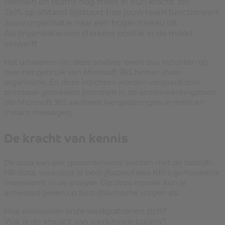
Mensen en teams nóg meer in hun kracht zet
Zelfs op afstand bijstuurt hoe jouw team functioneert
Jouw organisatie naar een hoger niveau tilt
Als organisatie een sterkere positie in de markt
verwerft
Het uitvoeren van deze analyse levert dus inzichten op
over het gebruik van Microsoft 365 binnen jouw
organisatie. En deze inzichten worden vergaard door
zichtbaar gemaakte patronen in de samenwerkingstools
die Microsoft 365 aanbiedt (vergaderingen, e-mails en
instant messages).
De kracht van kennis
De data kan ook gecombineerd worden met de bedrijfs-
HR-data, waardoor je bedrijfsspecifieke KPI’s gemakkelijk
meeneemt in de analyse. Op deze manier kun je
antwoord geven op bedrijfskritische vragen als:
Hoe evolueren onze werkpatronen zich?
Wat is de impact van werk/privé-balans?