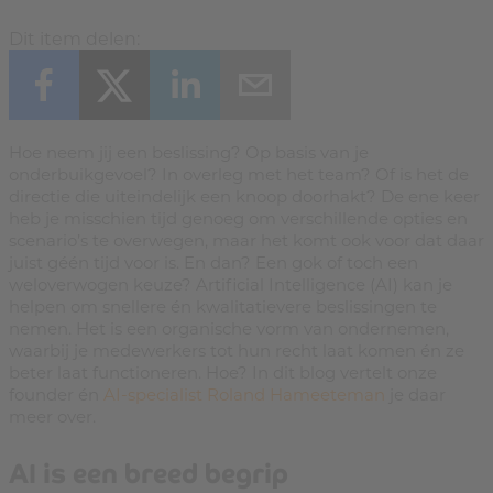
Dit item delen:
Hoe neem jij een beslissing? Op basis van je
onderbuikgevoel? In overleg met het team? Of is het de
directie die uiteindelijk een knoop doorhakt? De ene keer
heb je misschien tijd genoeg om verschillende opties en
scenario’s te overwegen, maar het komt ook voor dat daar
juist géén tijd voor is. En dan? Een gok of toch een
weloverwogen keuze? Artificial Intelligence (AI) kan je
helpen om snellere én kwalitatievere beslissingen te
nemen. Het is een organische vorm van ondernemen,
waarbij je medewerkers tot hun recht laat komen én ze
beter laat functioneren. Hoe? In dit blog vertelt onze
founder én
AI-specialist Roland Hameeteman
je daar
meer over.
AI is een breed begrip