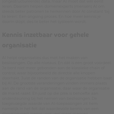
(ongestructureerde) data, maar AI moet dat wél eerst
leren. Daarom helpen domeinexperts (mensen) AI om
steeds beter patronen te herkennen door AI constant ‘bij
te leren’. Een ongoing proces. En hoe meer kennis je
daarin stopt, des te beter het systeem wordt.
Kennis inzetbaar voor gehele
organisatie
AI helpt organisaties dus met het maken van
beslissingen. Op alle niveaus. En dát is een groot voordeel.
Je bent niet meer gebonden aan de klassieke chain of
control, waar bijvoorbeeld de directie alle knopen
doorhakt. Juist de randen van de organisatie hebben baat
bij AI. De grootste veranderingen vinden immers plaats
aan de rand van de organisatie, daar waar de organisatie
de markt raakt. En juist op die plek is behoefte aan
ondersteuning bij het nemen van beslissingen. De
toegevoegde waarde van AI-toepassingen zit hem
namelijk in het feit dat waardevolle kennis van een
domeinexpert ineens voor veel meer mensen