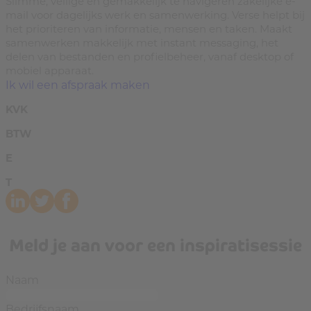
Slimme, veilige en gemakkelijk te navigeren zakelijke e-
mail voor dagelijks werk en samenwerking. Verse helpt bij
het prioriteren van informatie, mensen en taken. Maakt
samenwerken makkelijk met instant messaging, het
delen van bestanden en profielbeheer, vanaf desktop of
mobiel apparaat.
Ik wil een afspraak maken
KVK
BTW
E
T
Meld je aan voor een inspiratisessie
Naam
Bedrijfsnaam