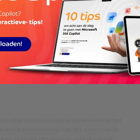
 zeer ervaren Notes & Domino consultants, waaronder
zo’n 100 mensen, ieder jaar voorgedragen door de
ity. Het is dan ook vanzelfsprekend dat e-office je
aanpassen van applicaties en het ontwikkelen van
 halen en wat de andere producten uit de HCL
or ons altijd voorop. Een goede samenwerking met
k een sterke samenwerking met HCL Sametime. Zo
ties. Optimale efficiëntie en gebruiksgemak!