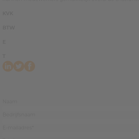
KVK
BTW
E
T
Naam
Bedrijfsnaam
E-mailadres
*