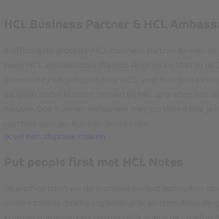
HCL Business Partner & HCL Ambass
e-office is de grootste HCL business partner binnen d
twee HCL ambassadors (Remco Angioni en Martijn de J
community en gekozen door HCL, voor hun grote kennis
als geen ander kunnen helpen bij het upgraden van de
nieuwe. Ook kunnen we samen met jou kijken hoe je m
portfolio voor jou kunnen betekenen.
Ik wil een afspraak maken
Put people first met HCL Notes
Bij e-office laten we de techniek perfect aansluiten 
andere tools is daarbij erg belangrijk en stimuleert
kunnen medewerkers gemakkelijk overal de chatfuncti