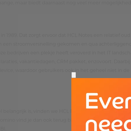
hange, maar biedt daarnaast nog veel meer mogelijkhed
in 1989. Dat zorgt ervoor dat HCL Notes een relatief ou
n een stroomversnelling gekomen en qua achterliggend
oze bedrijven een plekje heeft veroverd in het IT landsch
laraties, vakantiedagen, CRM pakket, enzovoort. Daarbi
 device, waardoor gebruikers ook in het geheel niet in
l belangrijk is, vinden we HCL Notes en Domino terug. 
omino vind je dan ook terug bij organisaties waar de bev
BI.