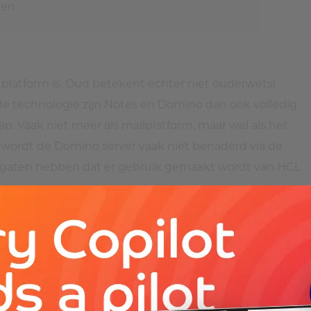
en.
d platform is. Oud betekent echter niet ouderwets!
e technologie zijn Notes en Domino dan ook volledig
ap. Vaak niet meer als mailplatform, maar wel als het
j wordt de Domino server vaak niet benaderd via de
 de gaten hebben dat er gebruik gemaakt wordt van HCL
Met Notes en Domino zorg je ervoor dat uw informatie
eiliging van gegevens van essentieel belang is, zoals