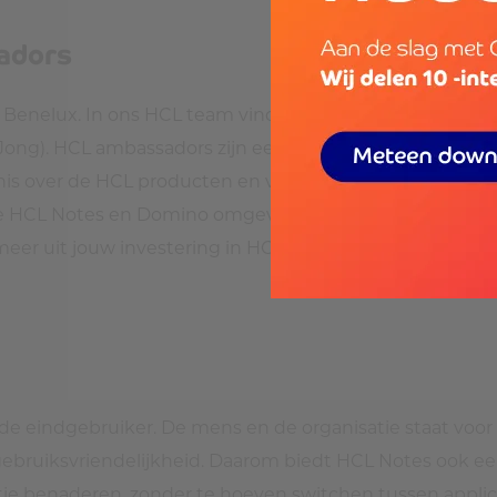
adors
e Benelux. In ons HCL team vind je dan ook alleen maar
ong). HCL ambassadors zijn een wereldwijde groep van 
 over de HCL producten en verdiensten voor de commun
 HCL Notes en Domino omgeving van je bedrijf, bij het 
eer uit jouw investering in HCL Notes en Domino kunt
op de eindgebruiker. De mens en de organisatie staat vo
 de gebruiksvriendelijkheid. Daarom biedt HCL Notes oo
e benaderen, zonder te hoeven switchen tussen applica