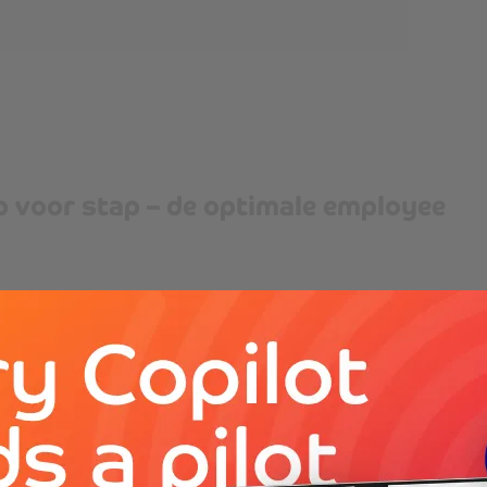
ap voor stap – de optimale employee