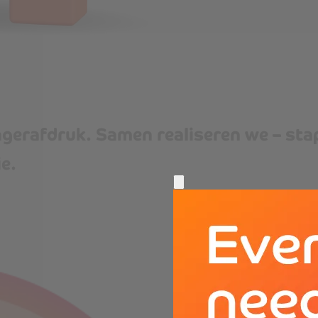
ingerafdruk. Samen realiseren we – st
e.