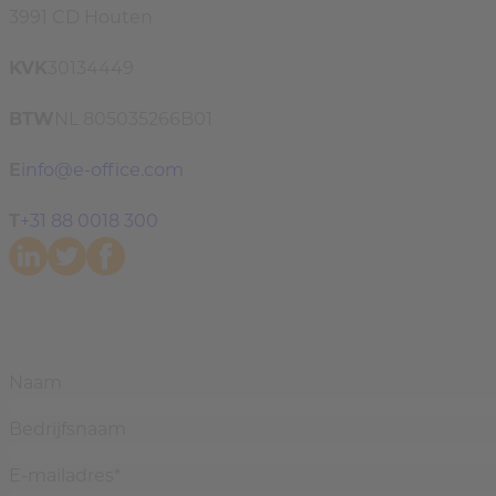
3991 CD Houten
KVK
30134449
BTW
NL 805035266B01
E
info@e-office.com
T
+31 88 0018 300
Naam
Bedrijfsnaam
E-mailadres
*