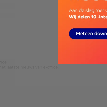
ice.
et laatste nieuws van e-office.