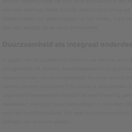
geheel vrijwillig, maar we zien deze klimaatwinst wel 
voor ons allemaal. Want de CO2-uitstoot liep terug, w
fileleed heeft niet alleen impact op het milieu, maar 
ook een aanslag op de werk-privébalans.
Duurzaamheid als integraal onderdee
In plaats van duurzaamheid spreken we steeds vaker ove
energieverbruik, klimaat, beschikbaarheid van gronds
bestaansreden van een organisatie. Na onze open brief 
nemen om een duurzame ESG-route te ontwikkelen én 
organisatie meedenken rondom de vermindering van de 
reisverkeer. Hierdoor sla je twee vliegen in één klap.
voor het bedrijfsresultaat. Het gaat om samenwerken.
collega’s op de eerste plaats.