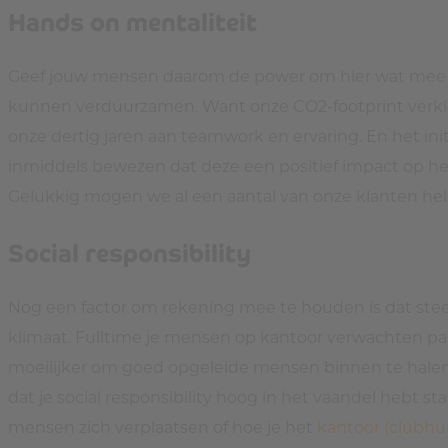
Hands on mentaliteit
Geef jouw mensen daarom de power om hier wat mee t
kunnen verduurzamen. Want onze CO2-footprint verklein
onze dertig jaren aan teamwork en ervaring. En het ini
inmiddels bewezen dat deze een positief impact op he
Gelukkig mogen we al een aantal van onze klanten he
Social responsibility
Nog een factor om rekening mee te houden is dat stee
klimaat. Fulltime je mensen op kantoor verwachten past 
moeilijker om goed opgeleide mensen binnen te halen, 
dat je social responsibility hoog in het vaandel hebt s
mensen zich verplaatsen of hoe je het
kantoor (clubhui