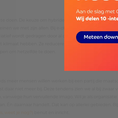
e doen. De keuze om hybride te werken, maar ook een
en we met zijn allen. Bij e-office hebben we al een Cl
tiatief wordt gedragen door al onze mensen. Digitale we
t klimaat hebben. Ze reduceren onze CO2-footprint aanz
lpen om hetzelfde te doen.
ds meer mensen willen werken bij een partij die maatsc
daar niet meer bij. Deze tendens zien we al bij zwaar ve
vanwege hun vervuilende imago. Wil je als organisatie 
taan. Én daarnaar handelt. Dat kan op allerlei gebieden. 
s, weet je nog?)
benut en inricht.