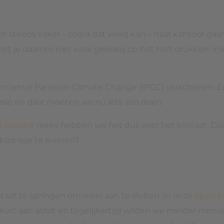
steeds vaker – zodra dat veilig kan – naar kantoor gaa
het je daarom niet vaak genoeg op het hart drukken: i
rnmental Panel on Climate Change (IPCC) verschenen. E
usie en daar moeten we nú iets aan doen.
t-corona
’ reeks hebben we het dus over het klimaat. D
bijdrage te leveren?
t staat te springen om weer aan te sluiten. In onze
open br
kort aan asfalt en tegelijkertijd wilden we minder mense