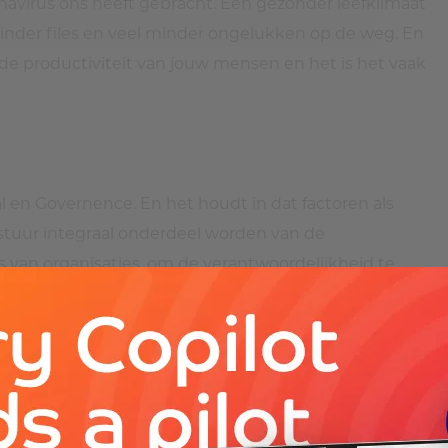
onavirus ons heeft gebracht. Een gezonder leefklimaat
minder files en veel minder ongelukken op de weg. En
 de productiviteit van jouw mensen en het is het vaak
l en Governence. En het houdt in dat factoren als
stuur integraal onderdeel worden van de
s van organisaties, om de verantwoordelijkheid te
t bijvoorbeeld een Green Team op. Laat de
n het productieproces, op kantoor en in het
ijk niet alleen goed voor het klimaat, maar ook gezond
r en verbindend maken met het welzijn van jouw