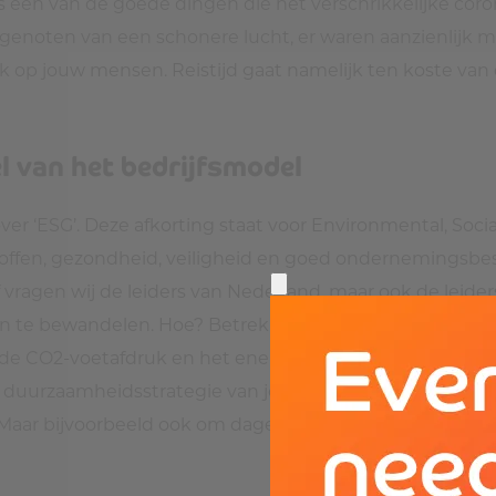
als één van de goede dingen die het verschrikkelijke cor
e genoten van een schonere lucht, er waren aanzienlijk 
ook op jouw mensen. Reistijd gaat namelijk ten koste van
l van het bedrijfsmodel
r ‘ESG’. Deze afkorting staat voor Environmental, Socia
toffen, gezondheid, veiligheid en goed ondernemingsbe
vragen wij de leiders van Nederland, maar ook de leider
te bewandelen. Hoe? Betrek jouw mensen hierbij en ze
CO2-voetafdruk en het energieverbruik. Bijvoorbeeld i
 De duurzaamheidsstrategie van jouw organisatie is namel
 Maar bijvoorbeeld ook om dagelijkse processen slimme