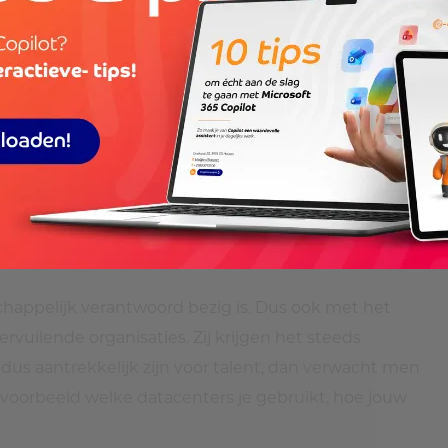
 stem om mee te denken hoe ze de organisatie
imate Collaboration Platform opgericht, gebaseerd op
rkplekken zijn daar een onderdeel van, want het is
ienlijk. Net-Zero Hybrid Working, noemen wij dat.
happelijk verantwoord bezig is. Dus ook met het
rvuilende organisaties. Zij krijgen het steeds
dus aantrekkelijk zijn voor talent, dan verwacht men
Bijvoorbeeld welke datacenters je gebruikt, hoe jouw