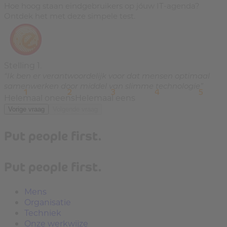
Hoe hoog staan eindgebruikers op jóuw IT-agenda?
Ontdek het met deze simpele test.
Stelling 1.
“Ik ben er verantwoordelijk voor dat mensen optimaal
samenwerken door middel van slimme technologie”
1
2
3
4
5
Helemaal oneens
Helemaal eens
Vorige vraag
Volgende vraag
Put people first.
Put people first.
Mens
Organisatie
Techniek
Onze werkwijze