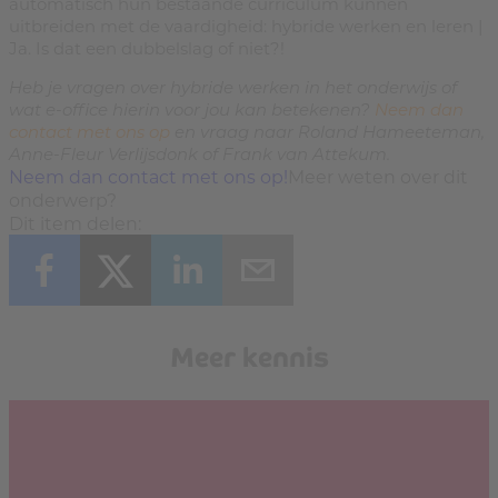
automatisch hun bestaande curriculum kunnen
uitbreiden met de vaardigheid: hybride werken en leren |
Ja. Is dat een dubbelslag of niet?!
Heb je vragen over hybride werken in het onderwijs of
wat e-office hierin voor jou kan betekenen?
Neem dan
contact met ons op
en vraag naar Roland Hameeteman,
Anne-Fleur Verlijsdonk of Frank van Attekum.
Neem dan contact met ons op!
Meer weten over dit
onderwerp?
Dit item delen:
Meer kennis