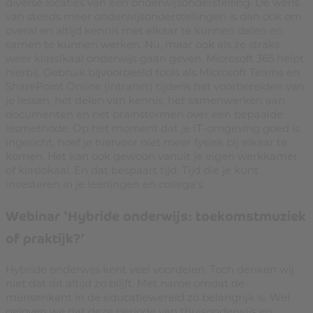
diverse locaties van een onderwijsonderstelling. De wens
van steeds meer onderwijsonderstellingen is dan ook om
overal en altijd kennis met elkaar te kunnen delen en
samen te kunnen werken. Nu, maar ook als ze straks
weer klassikaal onderwijs gaan geven. Microsoft 365 helpt
hierbij. Gebruik bijvoorbeeld tools als Microsoft Teams en
SharePoint Online (intranet) tijdens het voorbereiden van
je lessen, het delen van kennis, het samenwerken aan
documenten en het brainstormen over een bepaalde
lesmethode. Op het moment dat je IT-omgeving goed is
ingericht, hoef je hiervoor niet meer fysiek bij elkaar te
komen. Het kan ook gewoon vanuit je eigen werkkamer
of klaslokaal. En dat bespaart tijd. Tijd die je kunt
investeren in je leerlingen en collega’s.
Webinar ‘Hybride onderwijs: toekomstmuziek
of praktijk?’
Hybride onderwijs kent veel voordelen. Toch denken wij
niet dat dit altijd zo blijft. Met name omdat de
mensenkant in de educatiewereld zo belangrijk is. Wel
geloven we dat deze periode van thuisonderwijs en